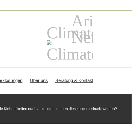
Ariba
ClimatePartn
Network
rklösungen
Über uns
Beratung & Kontakt
e Klebeetiketten nur blanko, oder können diese auch bedruckt werden?